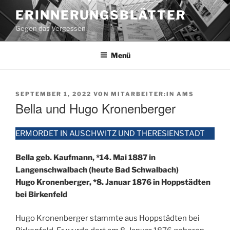
Zum
ERINNERUNGSBLÄTTER
Inhalt
Gegen das Vergessen
springen
Menü
VERÖFFENTLICHT
SEPTEMBER 1, 2022
VON
MITARBEITER:IN AMS
AM
Bella und Hugo Kronenberger
ERMORDET IN AUSCHWITZ UND THERESIENSTADT
Bella geb. Kaufmann, *14. Mai 1887 in
Langenschwalbach (heute Bad Schwalbach)
Hugo Kronenberger, *8. Januar 1876 in Hoppstädten
bei Birkenfeld
Hugo Kronenberger stammte aus Hoppstädten bei