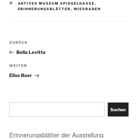
SCHLAGWÖRTER
AKTIVES MUSEUM SPIEGELGASSE
,
ERINNERUNGSBLÄTTER
,
WIESBADEN
Beitragsnavigation
Vorheriger
ZURÜCK
Beitrag
Bella Levitta
Nächster
WEITER
Beitrag
Elise Baer
Suchen
Suchen
Erinnerungsblätter der Ausstellung